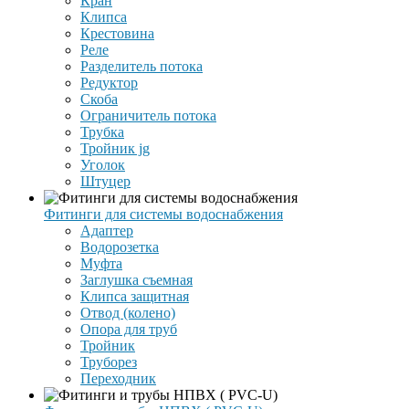
Кран
Клипса
Крестовина
Реле
Разделитель потока
Редуктор
Скоба
Ограничитель потока
Трубка
Тройник jg
Уголок
Штуцер
Фитинги для системы водоснабжения
Адаптер
Водорозетка
Муфта
Заглушка съемная
Клипса защитная
Отвод (колено)
Опора для труб
Тройник
Труборез
Переходник