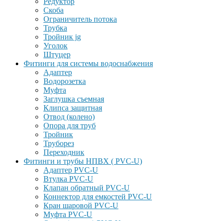
Редуктор
Скоба
Ограничитель потока
Трубка
Тройник jg
Уголок
Штуцер
Фитинги для системы водоснабжения
Адаптер
Водорозетка
Муфта
Заглушка съемная
Клипса защитная
Отвод (колено)
Опора для труб
Тройник
Труборез
Переходник
Фитинги и трубы НПВХ ( PVC-U)
Адаптер PVC-U
Втулка PVC-U
Клапан обратный PVC-U
Коннектор для емкостей PVC-U
Кран шаровой PVC-U
Муфта PVC-U