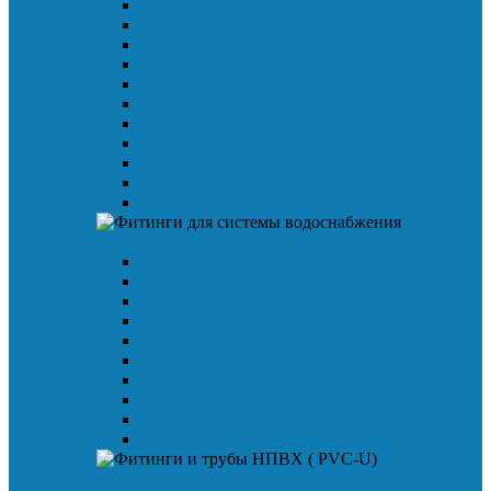
Клипса
Крестовина
Реле
Разделитель потока
Редуктор
Скоба
Ограничитель потока
Трубка
Тройник jg
Уголок
Штуцер
Фитинги для системы водоснабжения
Адаптер
Водорозетка
Муфта
Заглушка съемная
Клипса защитная
Отвод (колено)
Опора для труб
Тройник
Труборез
Переходник
Фитинги и трубы НПВХ ( PVC-U)