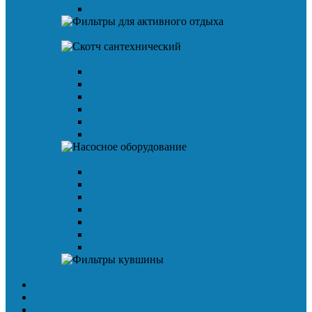
Смеситель для умывальника
Фильтры для активного отдыха
Скотч сантехнический
Малярная клейкая лента
Лента TPL
Металлизированная клейкая лента
Алюминиевая армированная лента
Алюминиевая лента
Изолента
Насосное оборудование
Вибрационные насосы
Винтовой скважинный насос
Циркуляционный насос
Дренажный насос
Гидроаккумулятор
Насосная станция
Насос для бытовых осмосов
Фильтры кувшины
Доставка и способы оплаты
Гарантия
Корпоративным клиентам