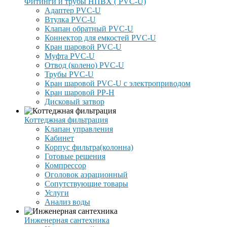
Фитинги и трубы НПВХ ( PVC-U)
Адаптер PVC-U
Втулка PVC-U
Клапан обратный PVC-U
Коннектор для емкостей PVC-U
Кран шаровой PVC-U
Муфта PVC-U
Отвод (колено) PVC-U
Трубы PVC-U
Кран шаровой PVC-U с электроприводом
Кран шаровой PP-H
Дисковый затвор
Коттеджная фильтрация
Клапан управления
Кабинет
Корпус фильтра(колонна)
Готовые решения
Компрессор
Оголовок аэрационный
Сопутствующие товары
Услуги
Анализ воды
Инженерная сантехника