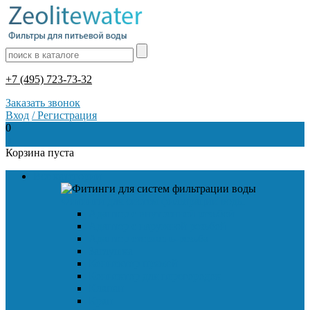
+7 (495) 723-73-32
Заказать звонок
Вход
/
Регистрация
0
0
Корзина пуста
Все категории
Фитинги для систем фильтрации воды
Адаптер с внутренней резьбой
Адаптер с наружной резьбой
Адаптер стержень-резьба
Заглушка
Коннектор прямой
Коннектор для перегородок
Клапан
Кран