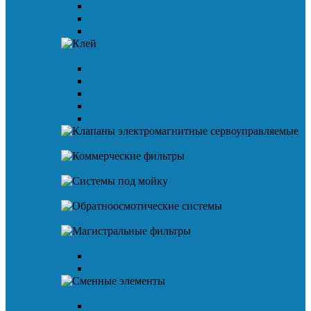
Электроприводы
Термометры
Манометр
Клей
Клей для ПВХ
Клей для ХПВХ
Клей для ABS
Грунтовка для ПВХ/ХПВХ
Аксессуары (клей)
Клапаны электромагнитные сервоуправляемые
Коммерческие фильтры
Системы под мойку
Обратноосмотические системы
Магистральные фильтры
Предфильтр дисковый
Предфильтр сетка
Сменные элементы
Сменные комплекты