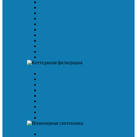
Адаптер PVC-U
Втулка PVC-U
Клапан обратный PVC-U
Коннектор для емкостей PVC-U
Кран шаровой PVC-U
Муфта PVC-U
Отвод (колено) PVC-U
Трубы PVC-U
Кран шаровой PVC-U с электроприводом
Кран шаровой PP-H
Дисковый затвор
Коттеджная фильтрация
Клапан управления
Кабинет
Корпус фильтра(колонна)
Готовые решения
Компрессор
Оголовок аэрационный
Сопутствующие товары
Услуги
Анализ воды
Инженерная сантехника
Кран шаровой