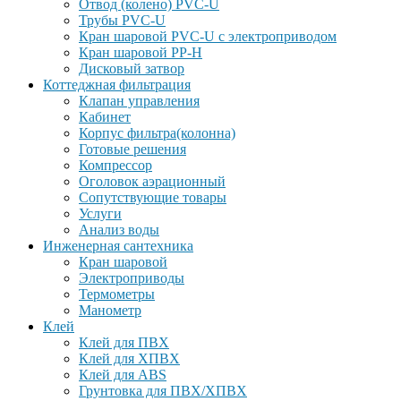
Отвод (колено) PVC-U
Трубы PVC-U
Кран шаровой PVC-U с электроприводом
Кран шаровой PP-H
Дисковый затвор
Коттеджная фильтрация
Клапан управления
Кабинет
Корпус фильтра(колонна)
Готовые решения
Компрессор
Оголовок аэрационный
Сопутствующие товары
Услуги
Анализ воды
Инженерная сантехника
Кран шаровой
Электроприводы
Термометры
Манометр
Клей
Клей для ПВХ
Клей для ХПВХ
Клей для ABS
Грунтовка для ПВХ/ХПВХ