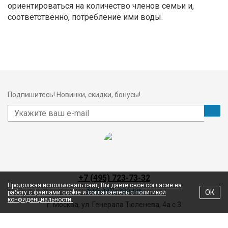
ориентироваться на количество членов семьи и,
соответственно, потребление ими воды.
Подпишитесь! Новинки, скидки, бонусы!
+7 (495) 723-73-32
Продолжая использовать сайт, Вы даёте своё согласие на
Заказать звонок
ОК
работу с файлами cookie и соглашаетесь с политикой
конфиденциальности.
г. Москва, ул. Генерала Тюленева, 4а с 3