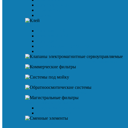
Электроприводы
Термометры
Манометр
Клей
Клей для ПВХ
Клей для ХПВХ
Клей для ABS
Грунтовка для ПВХ/ХПВХ
Аксессуары (клей)
Клапаны электромагнитные сервоуправляемые
Коммерческие фильтры
Системы под мойку
Обратноосмотические системы
Магистральные фильтры
Предфильтр дисковый
Предфильтр сетка
Сменные элементы