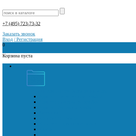
+7 (495) 723-73-32
Заказать звонок
Вход
/
Регистрация
0
0
Корзина пуста
Все категории
Фитинги для систем фильтрации воды
Адаптер с внутренней резьбой
Адаптер с наружной резьбой
Адаптер стержень-резьба
Заглушка
Коннектор прямой
Коннектор для перегородок
Клапан
Кран