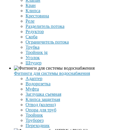
Клапан
Кран
Клипса
Крестовина
Реле
Разделитель потока
Редуктор
Скоба
Ограничитель потока
Трубка
Тройник jg
Уголок
Штуцер
Фитинги для системы водоснабжения
Адаптер
Водорозетка
Муфта
Заглушка съемная
Клипса защитная
Отвод (колено)
Опора для труб
Тройник
Труборез
Переходник