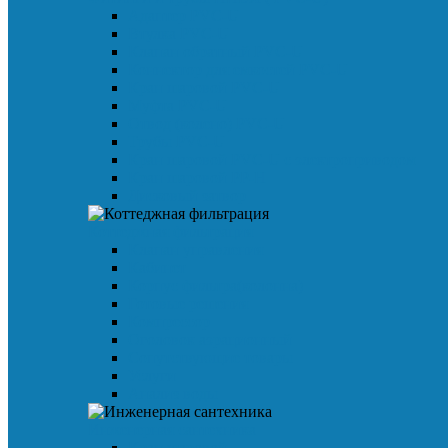
Адаптер PVC-U
Втулка PVC-U
Клапан обратный PVC-U
Коннектор для емкостей PVC-U
Кран шаровой PVC-U
Муфта PVC-U
Отвод (колено) PVC-U
Трубы PVC-U
Кран шаровой PVC-U с электроприводом
Кран шаровой PP-H
Дисковый затвор
Коттеджная фильтрация
Клапан управления
Кабинет
Корпус фильтра(колонна)
Готовые решения
Компрессор
Оголовок аэрационный
Сопутствующие товары
Услуги
Анализ воды
Инженерная сантехника
Кран шаровой