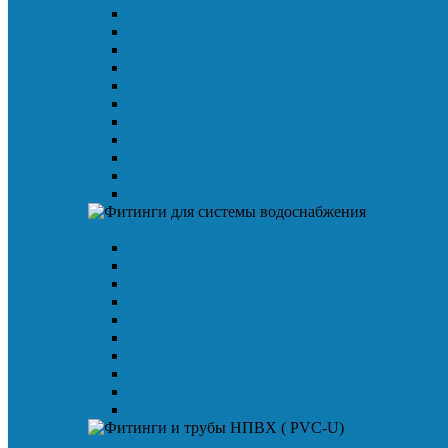
Клипса
Крестовина
Реле
Разделитель потока
Редуктор
Скоба
Ограничитель потока
Трубка
Тройник jg
Уголок
Штуцер
Фитинги для системы водоснабжения
Адаптер
Водорозетка
Муфта
Заглушка съемная
Клипса защитная
Отвод (колено)
Опора для труб
Тройник
Труборез
Переходник
Фитинги и трубы НПВХ ( PVC-U)