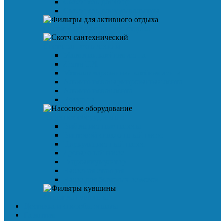
Смеситель для биде
Смеситель для умывальника
Фильтры для активного отдыха
Скотч сантехнический
Малярная клейкая лента
Лента TPL
Металлизированная клейкая лента
Алюминиевая армированная лента
Алюминиевая лента
Изолента
Насосное оборудование
Вибрационные насосы
Винтовой скважинный насос
Циркуляционный насос
Дренажный насос
Гидроаккумулятор
Насосная станция
Насос для бытовых осмосов
Фильтры кувшины
Доставка и способы оплаты
Гарантия