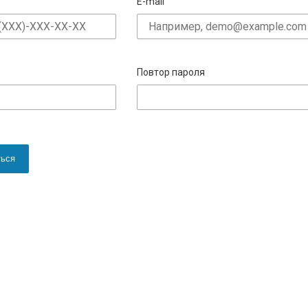
E-mail
Повтор пароля
ться