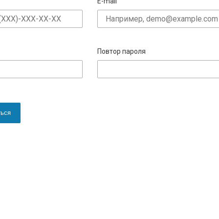
E-mail
Повтор пароля
ться