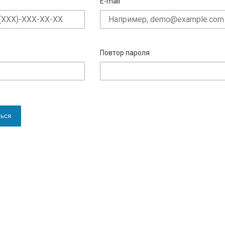
E-mail
Повтор пароля
ться