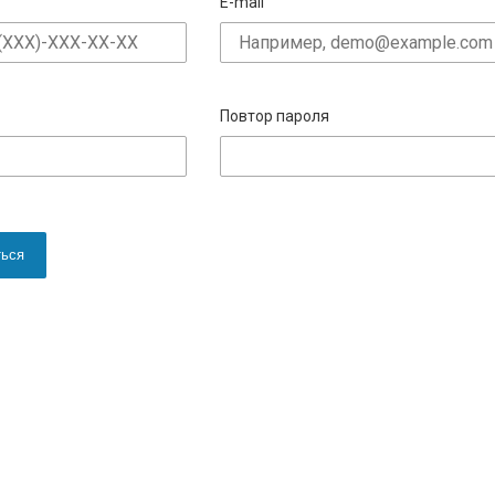
E-mail
Повтор пароля
ться