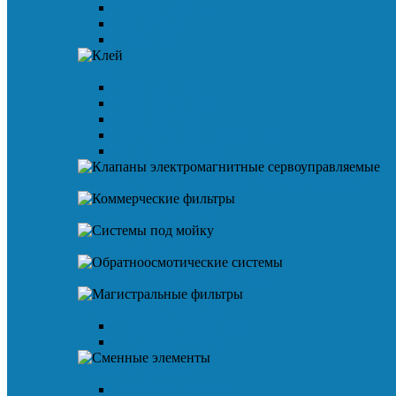
Электроприводы
Термометры
Манометр
Клей
Клей для ПВХ
Клей для ХПВХ
Клей для ABS
Грунтовка для ПВХ/ХПВХ
Аксессуары (клей)
Клапаны электромагнитные сервоуправляемые
Коммерческие фильтры
Системы под мойку
Обратноосмотические системы
Магистральные фильтры
Предфильтр дисковый
Предфильтр сетка
Сменные элементы
Сменные комплекты