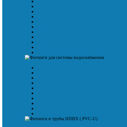
Клипса
Крестовина
Реле
Разделитель потока
Редуктор
Скоба
Ограничитель потока
Трубка
Тройник jg
Уголок
Штуцер
Фитинги для системы водоснабжения
Адаптер
Водорозетка
Муфта
Заглушка съемная
Клипса защитная
Отвод (колено)
Опора для труб
Тройник
Труборез
Переходник
Фитинги и трубы НПВХ ( PVC-U)