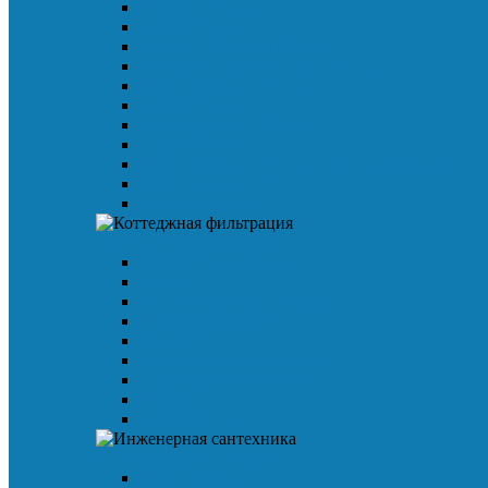
Адаптер PVC-U
Втулка PVC-U
Клапан обратный PVC-U
Коннектор для емкостей PVC-U
Кран шаровой PVC-U
Муфта PVC-U
Отвод (колено) PVC-U
Трубы PVC-U
Кран шаровой PVC-U с электроприводом
Кран шаровой PP-H
Дисковый затвор
Коттеджная фильтрация
Клапан управления
Кабинет
Корпус фильтра(колонна)
Готовые решения
Компрессор
Оголовок аэрационный
Сопутствующие товары
Услуги
Анализ воды
Инженерная сантехника
Кран шаровой