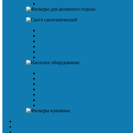
Смеситель для умывальника
Фильтры для активного отдыха
Скотч сантехнический
Малярная клейкая лента
Лента TPL
Металлизированная клейкая лента
Алюминиевая армированная лента
Алюминиевая лента
Изолента
Насосное оборудование
Вибрационные насосы
Винтовой скважинный насос
Циркуляционный насос
Дренажный насос
Гидроаккумулятор
Насосная станция
Насос для бытовых осмосов
Фильтры кувшины
Доставка и способы оплаты
Гарантия
Корпоративным клиентам