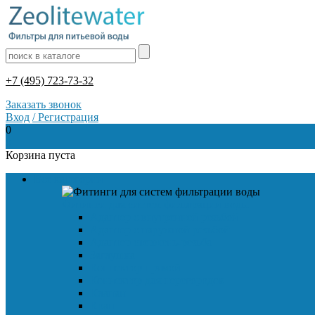
+7 (495) 723-73-32
Заказать звонок
Вход
/
Регистрация
0
0
Корзина пуста
Все категории
Фитинги для систем фильтрации воды
Адаптер с внутренней резьбой
Адаптер с наружной резьбой
Адаптер стержень-резьба
Заглушка
Коннектор прямой
Коннектор для перегородок
Клапан
Кран