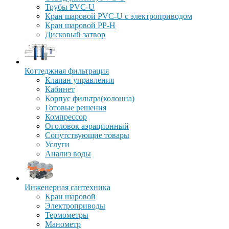
Трубы PVC-U
Кран шаровой PVC-U с электроприводом
Кран шаровой PP-H
Дисковый затвор
Коттеджная фильтрация
Клапан управления
Кабинет
Корпус фильтра(колонна)
Готовые решения
Компрессор
Оголовок аэрационный
Сопутствующие товары
Услуги
Анализ воды
Инженерная сантехника
Кран шаровой
Электроприводы
Термометры
Манометр