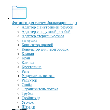
Фитинги для систем фильтрации воды
Адаптер с внутренней резьбой
Адаптер с наружной резьбой
Адаптер стержень-резьба
Заглушка
Коннектор прямой
Коннектор для перегородок
Клапан
Кран
Клипса
Крестовина
Реле
Разделитель потока
Редуктор
Скоба
Ограничитель потока
Трубка
Тройник jg
Уголок
Штуцер