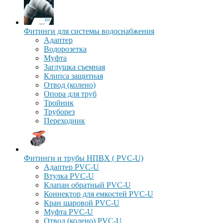
Фитинги для системы водоснабжения
Адаптер
Водорозетка
Муфта
Заглушка съемная
Клипса защитная
Отвод (колено)
Опора для труб
Тройник
Труборез
Переходник
Фитинги и трубы НПВХ ( PVC-U)
Адаптер PVC-U
Втулка PVC-U
Клапан обратный PVC-U
Коннектор для емкостей PVC-U
Кран шаровой PVC-U
Муфта PVC-U
Отвод (колено) PVC-U