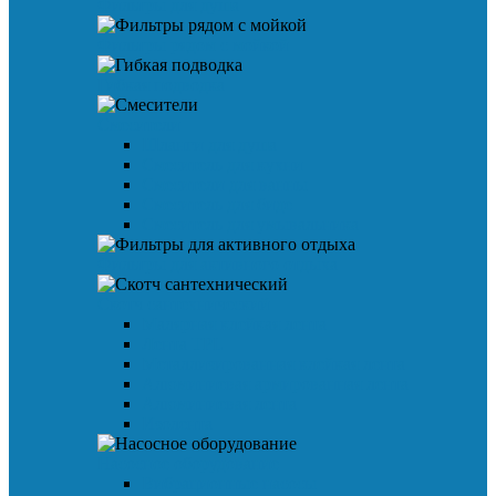
Фильтры для душа
Фильтры рядом с мойкой
Гибкая подводка
Смесители
Шланги для душа
Смеситель для кухни
Смесители для ванны
Смеситель для биде
Смеситель для умывальника
Фильтры для активного отдыха
Скотч сантехнический
Малярная клейкая лента
Лента TPL
Металлизированная клейкая лента
Алюминиевая армированная лента
Алюминиевая лента
Изолента
Насосное оборудование
Вибрационные насосы