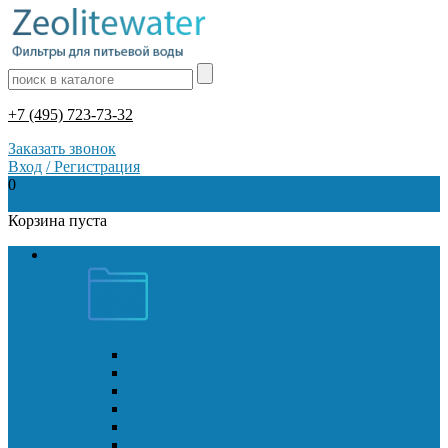
+7 (495) 723-73-32
Заказать звонок
Вход
/
Регистрация
0
0
Корзина пуста
Все категории
Фитинги для систем фильтрации воды
Адаптер с внутренней резьбой
Адаптер с наружной резьбой
Адаптер стержень-резьба
Заглушка
Коннектор прямой
Коннектор для перегородок