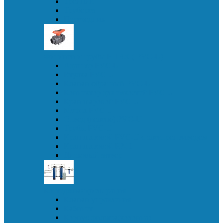
Тройник
Труборез
Переходник
Фитинги и трубы НПВХ ( PVC-U)
Адаптер PVC-U
Втулка PVC-U
Клапан обратный PVC-U
Коннектор для емкостей PVC-U
Кран шаровой PVC-U
Муфта PVC-U
Отвод (колено) PVC-U
Трубы PVC-U
Кран шаровой PVC-U с электроприводом
Кран шаровой PP-H
Дисковый затвор
Коттеджная фильтрация
Клапан управления
Кабинет
Корпус фильтра(колонна)