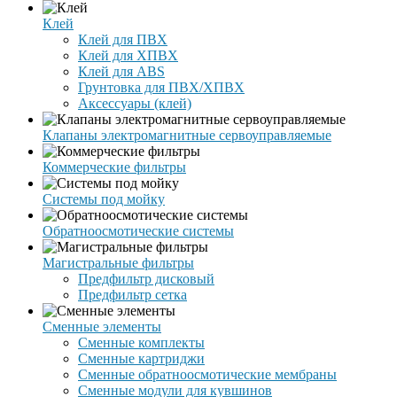
Клей
Клей для ПВХ
Клей для ХПВХ
Клей для ABS
Грунтовка для ПВХ/ХПВХ
Аксессуары (клей)
Клапаны электромагнитные сервоуправляемые
Коммерческие фильтры
Системы под мойку
Обратноосмотические системы
Магистральные фильтры
Предфильтр дисковый
Предфильтр сетка
Сменные элементы
Сменные комплекты
Сменные картриджи
Сменные обратноосмотические мембраны
Сменные модули для кувшинов