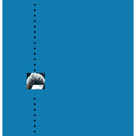
Клапан
Кран
Клипса
Крестовина
Реле
Разделитель потока
Редуктор
Скоба
Ограничитель потока
Трубка
Тройник jg
Уголок
Штуцер
Фитинги для системы водоснабжения
Адаптер
Водорозетка
Муфта
Заглушка съемная
Клипса защитная
Отвод (колено)
Опора для труб