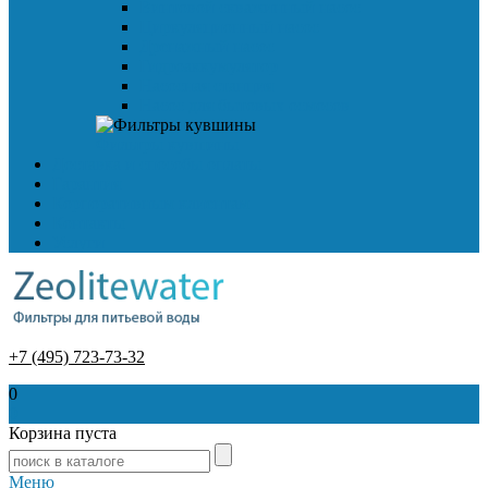
Винтовой скважинный насос
Циркуляционный насос
Дренажный насос
Гидроаккумулятор
Насосная станция
Насос для бытовых осмосов
Фильтры кувшины
Доставка и способы оплаты
Гарантия
Корпоративным клиентам
Контакты
Услуги
+7 (495) 723-73-32
0
0
Корзина пуста
Меню