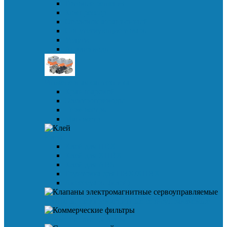
Готовые решения
Компрессор
Оголовок аэрационный
Сопутствующие товары
Услуги
Анализ воды
Инженерная сантехника
Кран шаровой
Электроприводы
Термометры
Манометр
Клей
Клей для ПВХ
Клей для ХПВХ
Клей для ABS
Грунтовка для ПВХ/ХПВХ
Аксессуары (клей)
Клапаны электромагнитные сервоуправляемые
Коммерческие фильтры