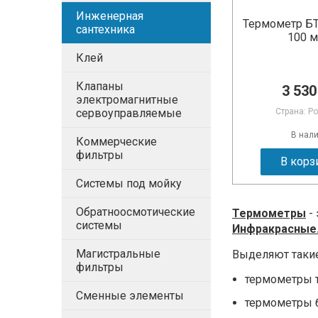
Инженерная
Термометр БТ
сантехника
100 
Клей
Клапаны
3 530
электромагнитные
сервоуправляемые
Страна: Р
В нал
Коммерческие
фильтры
В корз
Системы под мойку
Обратноосмотические
Термометры
- 
системы
Инфракрасные
Магистральные
Выделяют такие
фильтры
термометры 
Сменные элементы
термометры 