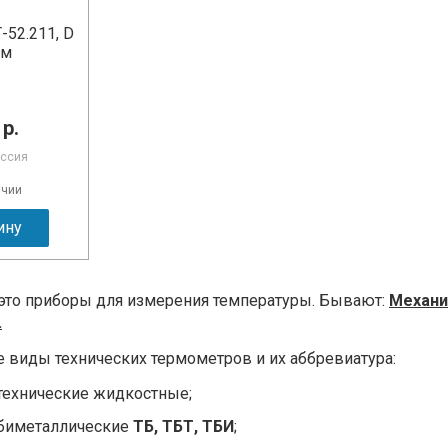
-52.211, D
мм
 р.
оссия
ичии
ину
это приборы для измерения температуры. Бывают:
Механи
.
 виды технических термометров и их аббревиатура:
технические жидкостные;
биметаллические
ТБ, ТБТ, ТБИ
;