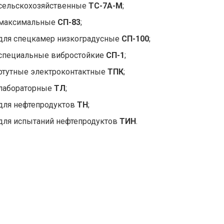
сельскохозяйственные
ТС-7А-М
;
 максимальные
СП-83
;
для спецкамер низкоградусные
СП-100
;
специальные вибростойкие
СП-1
;
ртутные электроконтактные
ТПК
;
лабораторные
ТЛ
;
для нефтепродуктов
ТН
;
для испытаний нефтепродуктов
ТИН
.