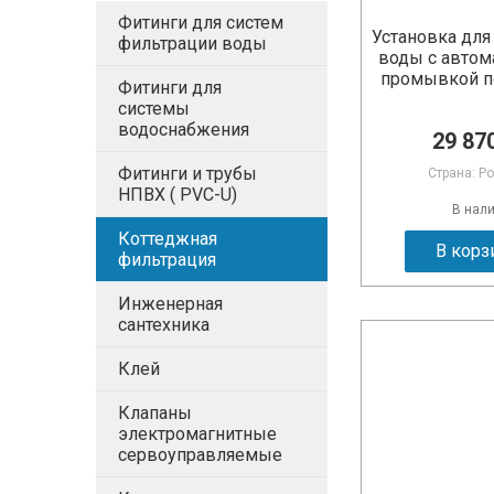
Фитинги для систем
Установка для
фильтрации воды
воды с автом
промывкой п
Фитинги для
системы
водоснабжения
29 870
Фитинги и трубы
Страна: Р
НПВХ ( PVC-U)
В нал
Коттеджная
В корз
фильтрация
Инженерная
сантехника
Клей
Клапаны
электромагнитные
сервоуправляемые