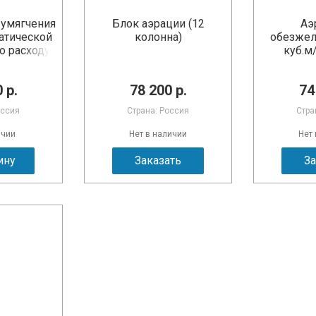
 умягчения
Блок аэрации (12
Аэ
атической
колонна)
обезжел
о расходу
куб.м/
 р.
78 200 р.
74
оссия
Страна: Россия
Стра
ичии
Нет в наличии
Нет
ину
Заказать
За