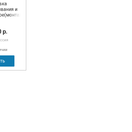
вка
вания и
оре(монтаж
включена)
 р.
оссия
ичии
ать