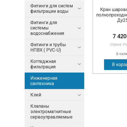
Фитинги для систем
Кран шаров
фильтрации воды
полнопроходн
Ду2
Фитинги для
системы
водоснабжения
7 420
Фитинги и трубы
Страна: Р
НПВХ ( PVC-U)
В нал
Коттеджная
В корз
фильтрация
Инженерная
сантехника
Клей
Клапаны
электромагнитные
сервоуправляемые