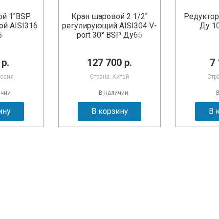
ой 1"BSP
Кран шаровой 2 1/2"
Редуктор
ой AISI316
регулирующий AISI304 V-
Ду 1
5
port 30° BSP Ду65
 р.
127 700 р.
7 
оссия
Страна: Китай
Стр
ичии
В наличии
ину
В корзину
В 