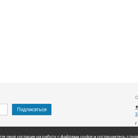
С
+
З
г
те своё согласие на работу с файлами cookie и соглашаетесь с п