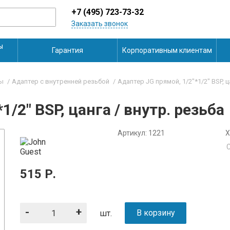
+7 (495) 723-73-32
Заказать звонок
ы
Гарантия
Корпоративным клиентам
ды
Адаптер с внутренней резьбой
Адаптер JG прямой, 1/2"*1/2" BSP, ц
1/2" BSP, цанга / внутр. резьба
Артикул:
1221
Х
515
Р.
-
+
В корзину
шт.