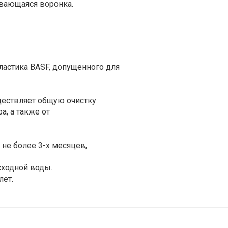
вающаяся воронка.
астика BASF, допущенного для
ществляет общую очистку
, а также от
 не более 3-х месяцев,
сходной воды.
лет.