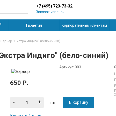
+7 (495) 723-73-32
Заказать звонок
ы
Гарантия
Корпоративным клиентам
Барьер "Экстра Индиго" (бело-синий)
Экстра Индиго" (бело-синий)
Артикул:
0031
Х
Р
650
Р.
-
+
В корзину
шт.
Купить в 1 клик