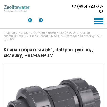
+7 (495) 723-73-
32
0
0
Главная
Каталог
Фитинги и трубы НПВХ ( PVC-U)
Клапан
обратный PVC-U
Клапан обратный 561, d50 раструб под склейку, PVC-
U/EPDM
Клапан обратный 561, d50 раструб под
склейку, PVC-U/EPDM