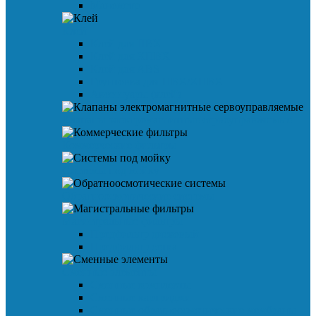
Манометр
Клей
Клей для ПВХ
Клей для ХПВХ
Клей для ABS
Грунтовка для ПВХ/ХПВХ
Аксессуары (клей)
Клапаны электромагнитные сервоуправляемые
Коммерческие фильтры
Системы под мойку
Обратноосмотические системы
Магистральные фильтры
Предфильтр дисковый
Предфильтр сетка
Сменные элементы
Сменные комплекты
Сменные картриджи
Сменные обратноосмотические мембраны