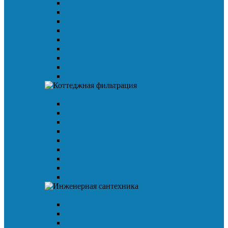
Клапан обратный PVC-U
Коннектор для емкостей PVC-U
Кран шаровой PVC-U
Муфта PVC-U
Отвод (колено) PVC-U
Трубы PVC-U
Кран шаровой PVC-U с электроприводом
Кран шаровой PP-H
Дисковый затвор
Коттеджная фильтрация
Клапан управления
Кабинет
Корпус фильтра(колонна)
Готовые решения
Компрессор
Оголовок аэрационный
Сопутствующие товары
Услуги
Анализ воды
Инженерная сантехника
Кран шаровой
Электроприводы
Термометры