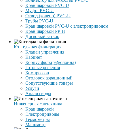
Коннектор для емкостей PVC-U
Кран шаровой PVC-U
Муфта PVC-U
Отвод (колено) PVC-U
Трубы PVC-U
Кран шаровой PVC-U с электроприводом
Кран шаровой PP-H
Дисковый затвор
Коттеджная фильтрация
Клапан управления
Кабинет
Корпус фильтра(колонна)
Готовые решения
Компрессор
Оголовок аэрационный
Сопутствующие товары
Услуги
Анализ воды
Инженерная сантехника
Кран шаровой
Электроприводы
Термометры
Манометр