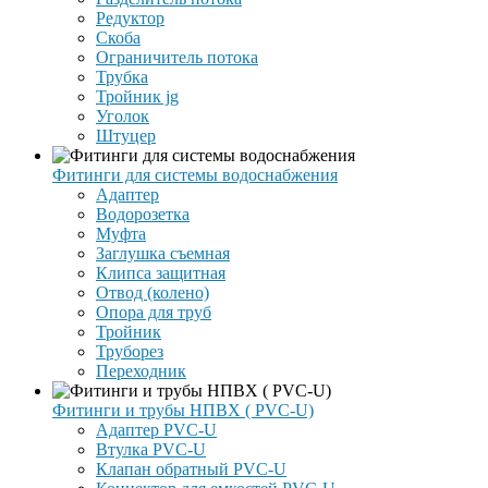
Редуктор
Скоба
Ограничитель потока
Трубка
Тройник jg
Уголок
Штуцер
Фитинги для системы водоснабжения
Адаптер
Водорозетка
Муфта
Заглушка съемная
Клипса защитная
Отвод (колено)
Опора для труб
Тройник
Труборез
Переходник
Фитинги и трубы НПВХ ( PVC-U)
Адаптер PVC-U
Втулка PVC-U
Клапан обратный PVC-U