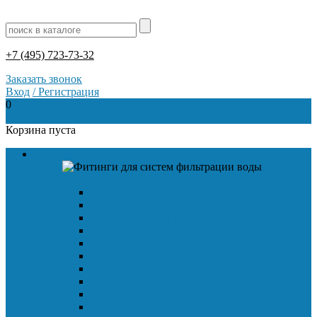
+7 (495) 723-73-32
Заказать звонок
Вход
/
Регистрация
0
0
Корзина пуста
Все категории
Фитинги для систем фильтрации воды
Адаптер с внутренней резьбой
Адаптер с наружной резьбой
Адаптер стержень-резьба
Заглушка
Коннектор прямой
Коннектор для перегородок
Клапан
Кран
Клипса
Крестовина