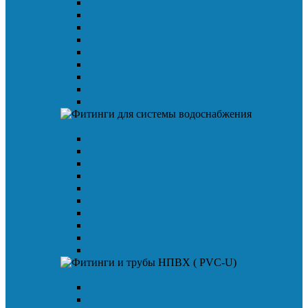
Реле
Разделитель потока
Редуктор
Скоба
Ограничитель потока
Трубка
Тройник jg
Уголок
Штуцер
Фитинги для системы водоснабжения
Адаптер
Водорозетка
Муфта
Заглушка съемная
Клипса защитная
Отвод (колено)
Опора для труб
Тройник
Труборез
Переходник
Фитинги и трубы НПВХ ( PVC-U)
Адаптер PVC-U
Втулка PVC-U