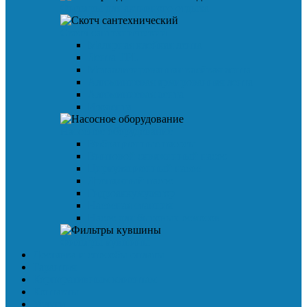
Фильтры для активного отдыха
Скотч сантехнический
Малярная клейкая лента
Лента TPL
Металлизированная клейкая лента
Алюминиевая армированная лента
Алюминиевая лента
Изолента
Насосное оборудование
Вибрационные насосы
Винтовой скважинный насос
Циркуляционный насос
Дренажный насос
Гидроаккумулятор
Насосная станция
Насос для бытовых осмосов
Фильтры кувшины
Доставка и способы оплаты
Гарантия
Корпоративным клиентам
Контакты
Услуги