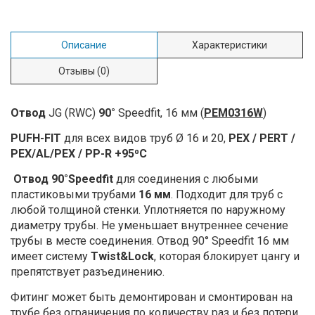
Описание
Характеристики
Отзывы
(0)
Отвод
JG (RWC)
90°
Speedfit, 16 мм (
PEM0316W
)
PUFH-FIT
для всех видов труб Ø 16 и 20,
PEX / PERT /
PEX/AL/PEX / PP-R +95⁰С
Отвод 90°Speedfit
для соединения c любыми
пластиковыми трубами
16 мм
. Подходит для труб с
любой толщиной стенки. Уплотняется по наружному
диаметру трубы. Не уменьшает внутреннее сечение
трубы в месте соединения. Отвод 90° Speedfit 16 мм
имеет систему
Twist&Lock
, которая блокирует цангу и
препятствует разъединению.
Фитинг может быть демонтирован и смонтирован на
трубе без ограничения по количеству раз и без потери