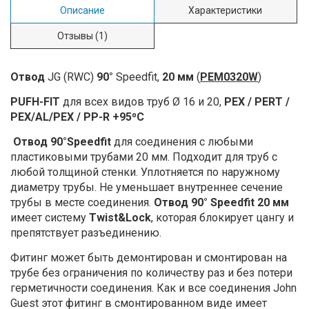
Описание
Характеристики
Отзывы
(1)
Отвод
JG (RWC)
90°
Speedfit,
20 мм
(
PEM0320W
)
PUFH-FIT
для всех видов труб Ø 16 и 20,
PEX / PERT /
PEX/AL/PEX / PP-R +95⁰С
Отвод 90°Speedfit
для соединения c любыми
пластиковыми трубами 20 мм. Подходит для труб с
любой толщиной стенки. Уплотняется по наружному
диаметру трубы. Не уменьшает внутреннее сечение
трубы в месте соединения.
Отвод 90° Speedfit 20 мм
имеет систему
Twist&Lock
, которая блокирует цангу и
препятствует разъединению.
Фитинг может быть демонтирован и смонтирован на
трубе без ограничения по количеству раз и без потери
герметичности соединения. Как и все соединения John
Guest этот фитинг в смонтированном виде имеет