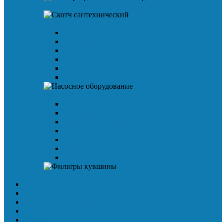
Фильтры для активного отдыха
Скотч сантехнический
Малярная клейкая лента
Лента TPL
Металлизированная клейкая лента
Алюминиевая армированная лента
Алюминиевая лента
Изолента
Насосное оборудование
Вибрационные насосы
Винтовой скважинный насос
Циркуляционный насос
Дренажный насос
Гидроаккумулятор
Насосная станция
Насос для бытовых осмосов
Фильтры кувшины
Доставка и способы оплаты
Гарантия
Корпоративным клиентам
Контакты
Услуги