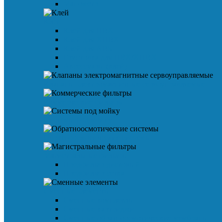
Манометр
Клей
Клей для ПВХ
Клей для ХПВХ
Клей для ABS
Грунтовка для ПВХ/ХПВХ
Аксессуары (клей)
Клапаны электромагнитные сервоуправляемые
Коммерческие фильтры
Системы под мойку
Обратноосмотические системы
Магистральные фильтры
Предфильтр дисковый
Предфильтр сетка
Сменные элементы
Сменные комплекты
Сменные картриджи
Сменные обратноосмотические мембраны