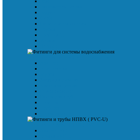
Реле
Разделитель потока
Редуктор
Скоба
Ограничитель потока
Трубка
Тройник jg
Уголок
Штуцер
Фитинги для системы водоснабжения
Адаптер
Водорозетка
Муфта
Заглушка съемная
Клипса защитная
Отвод (колено)
Опора для труб
Тройник
Труборез
Переходник
Фитинги и трубы НПВХ ( PVC-U)
Адаптер PVC-U
Втулка PVC-U