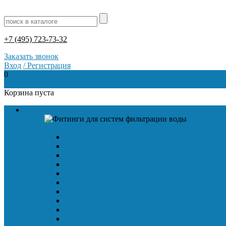
+7 (495) 723-73-32
Заказать звонок
Вход
/
Регистрация
0
0
Корзина пуста
Все категории
Фитинги для систем фильтрации воды
Адаптер с внутренней резьбой
Адаптер с наружной резьбой
Адаптер стержень-резьба
Заглушка
Коннектор прямой
Коннектор для перегородок
Клапан
Кран
Клипса
Крестовина