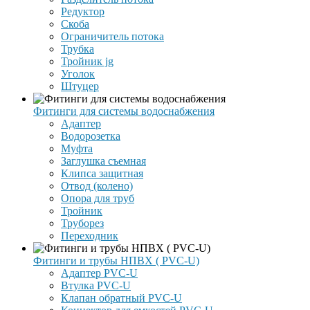
Редуктор
Скоба
Ограничитель потока
Трубка
Тройник jg
Уголок
Штуцер
Фитинги для системы водоснабжения
Адаптер
Водорозетка
Муфта
Заглушка съемная
Клипса защитная
Отвод (колено)
Опора для труб
Тройник
Труборез
Переходник
Фитинги и трубы НПВХ ( PVC-U)
Адаптер PVC-U
Втулка PVC-U
Клапан обратный PVC-U