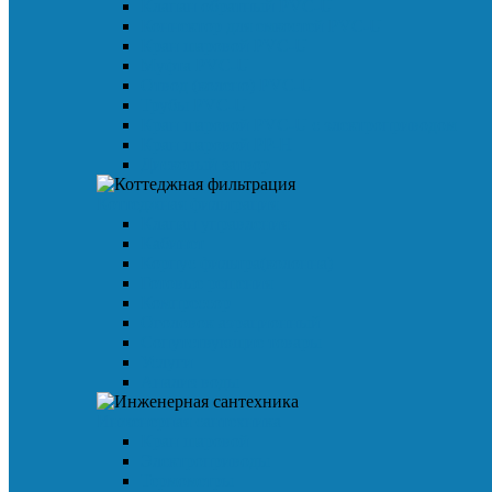
Клапан обратный PVC-U
Коннектор для емкостей PVC-U
Кран шаровой PVC-U
Муфта PVC-U
Отвод (колено) PVC-U
Трубы PVC-U
Кран шаровой PVC-U с электроприводом
Кран шаровой PP-H
Дисковый затвор
Коттеджная фильтрация
Клапан управления
Кабинет
Корпус фильтра(колонна)
Готовые решения
Компрессор
Оголовок аэрационный
Сопутствующие товары
Услуги
Анализ воды
Инженерная сантехника
Кран шаровой
Электроприводы
Термометры