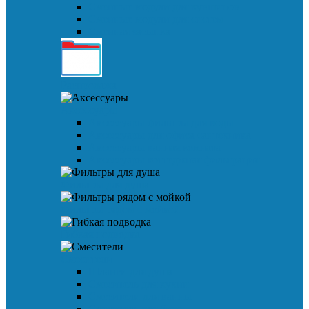
Сменные модули для кувшинов
Сменные модули для систем
Сменная засыпка
Распродажа
Аксессуары
Аксессуары фильтры для воды
Аксессуары для офиса сантехника
Аксессуары ванная комната
Аксессуары коттеджная фильтрация
Фильтры для душа
Фильтры рядом с мойкой
Гибкая подводка
Смесители
Шланги для душа
Смеситель для кухни
Смесители для ванны
Смеситель для биде