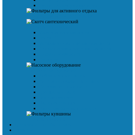
Смеситель для умывальника
Фильтры для активного отдыха
Скотч сантехнический
Малярная клейкая лента
Лента TPL
Металлизированная клейкая лента
Алюминиевая армированная лента
Алюминиевая лента
Изолента
Насосное оборудование
Вибрационные насосы
Винтовой скважинный насос
Циркуляционный насос
Дренажный насос
Гидроаккумулятор
Насосная станция
Насос для бытовых осмосов
Фильтры кувшины
Доставка и способы оплаты
Гарантия