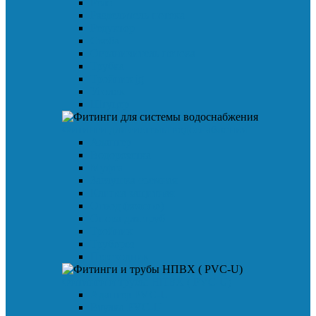
Реле
Разделитель потока
Редуктор
Скоба
Ограничитель потока
Трубка
Тройник jg
Уголок
Штуцер
Фитинги для системы водоснабжения
Адаптер
Водорозетка
Муфта
Заглушка съемная
Клипса защитная
Отвод (колено)
Опора для труб
Тройник
Труборез
Переходник
Фитинги и трубы НПВХ ( PVC-U)
Адаптер PVC-U
Втулка PVC-U