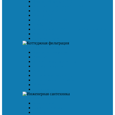
Клапан обратный PVC-U
Коннектор для емкостей PVC-U
Кран шаровой PVC-U
Муфта PVC-U
Отвод (колено) PVC-U
Трубы PVC-U
Кран шаровой PVC-U с электроприводом
Кран шаровой PP-H
Дисковый затвор
Коттеджная фильтрация
Клапан управления
Кабинет
Корпус фильтра(колонна)
Готовые решения
Компрессор
Оголовок аэрационный
Сопутствующие товары
Услуги
Анализ воды
Инженерная сантехника
Кран шаровой
Электроприводы
Термометры