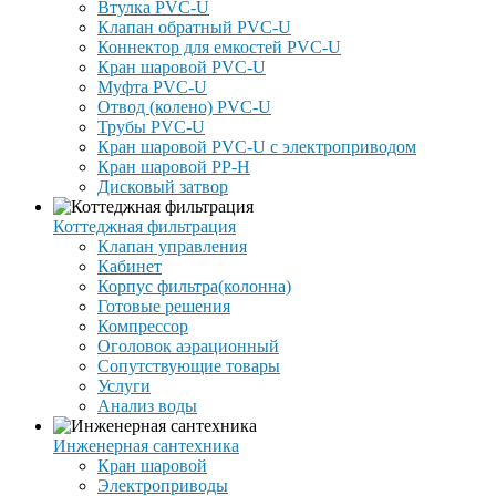
Втулка PVC-U
Клапан обратный PVC-U
Коннектор для емкостей PVC-U
Кран шаровой PVC-U
Муфта PVC-U
Отвод (колено) PVC-U
Трубы PVC-U
Кран шаровой PVC-U с электроприводом
Кран шаровой PP-H
Дисковый затвор
Коттеджная фильтрация
Клапан управления
Кабинет
Корпус фильтра(колонна)
Готовые решения
Компрессор
Оголовок аэрационный
Сопутствующие товары
Услуги
Анализ воды
Инженерная сантехника
Кран шаровой
Электроприводы