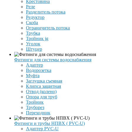
Крестовина
Реле
Разделитель потока
Редуктор
Скоба
Ограничитель потока
Трубка
Тройник jg
Уголок
Штуцер
Фитинги для системы водоснабжения
Адаптер
Водорозетка
Муфта
Заглушка съемная
Клипса защитная
Отвод (колено)
Опора для труб
Тройник
Труборез
Переходник
Фитинги и трубы НПВХ ( PVC-U)
Адаптер PVC-U