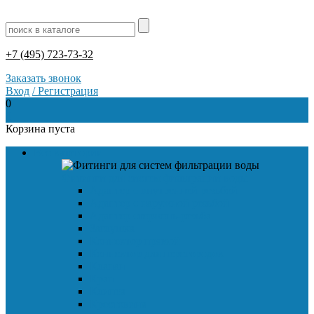
+7 (495) 723-73-32
Заказать звонок
Вход
/
Регистрация
0
0
Корзина пуста
Все категории
Фитинги для систем фильтрации воды
Адаптер с внутренней резьбой
Адаптер с наружной резьбой
Адаптер стержень-резьба
Заглушка
Коннектор прямой
Коннектор для перегородок
Клапан
Кран
Клипса
Крестовина