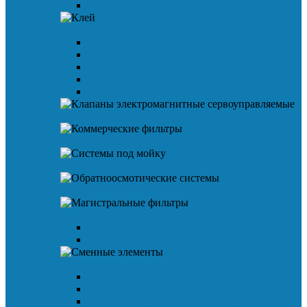
Манометр
Клей
Клей для ПВХ
Клей для ХПВХ
Клей для ABS
Грунтовка для ПВХ/ХПВХ
Аксессуары (клей)
Клапаны электромагнитные сервоуправляемые
Коммерческие фильтры
Системы под мойку
Обратноосмотические системы
Магистральные фильтры
Предфильтр дисковый
Предфильтр сетка
Сменные элементы
Сменные комплекты
Сменные картриджи
Сменные обратноосмотические мембраны