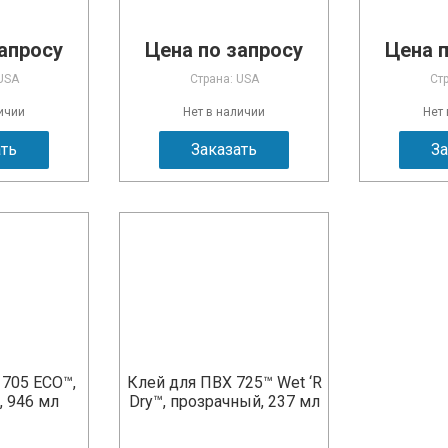
апросу
Цена по запросу
Цена 
USA
Страна: USA
Ст
ичии
Нет в наличии
Нет
ать
Заказать
За
 705 ECO™,
Клей для ПВХ 725™ Wet ‘R
, 946 мл
Dry™, прозрачный, 237 мл