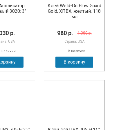
Аппликатор
Клей Weld-On Flow Guard
ый 3020: 3"
Gold, ХПВХ, желтый, 118
мл
030 р.
980 р.
1 380 р.
рана: USA
Страна: USA
В наличии
В наличии
корзину
В корзину
ПВХ 705 ECO™,
Клей для ПВХ 705 ECO™,