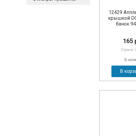
12429 Аппл
крышкой DQ
банок 9
165 
Страна: 
В нал
В корз