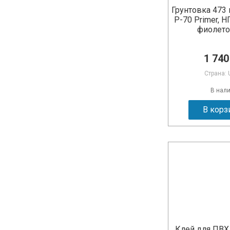
Грунтовка 473
P-70 Primer, 
фиолет
1 740
Страна: 
В нал
В корз
Клей для ПВХ 