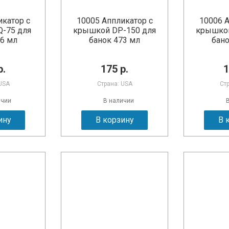
икатор с
10005 Аппликатор с
10006 А
-75 для
крышкой DP-150 для
крышкой
46 мл
банок 473 мл
бано
р.
175 р.
1
USA
Страна: USA
Ст
ичии
В наличии
ину
В корзину
В 