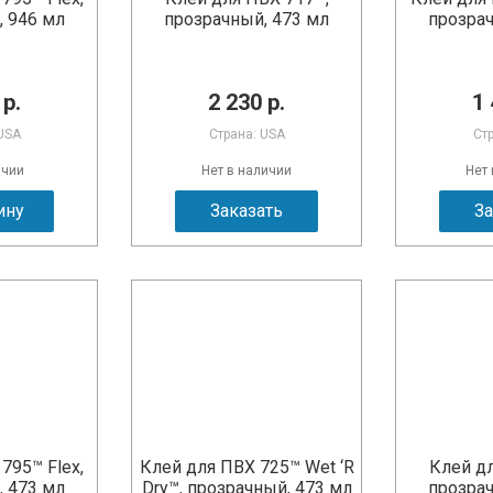
, 946 мл
прозрачный, 473 мл
прозрач
 р.
2 230 р.
1 
USA
Страна: USA
Ст
ичии
Нет в наличии
Нет
ину
Заказать
За
795™ Flex,
Клей для ПВХ 725™ Wet ‘R
Клей дл
, 473 мл
Dry™, прозрачный, 473 мл
прозрач