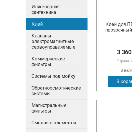
Инженерная
сантехника
Клей
Клей для П
прозрачный
Клапаны
электромагнитные
сервоуправляемые
3 360
Коммерческие
Страна: 
фильтры
В нал
Системы под мойку
В корз
Обратноосмотические
системы
Магистральные
фильтры
Сменные элементы