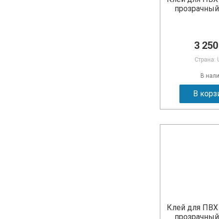
прозрачный
3 250
Страна: 
В нал
В корз
Клей для ПВХ 
прозрачный