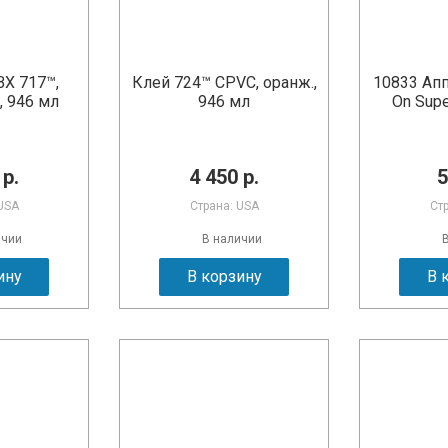
ВХ 717™,
Клей 724™ CPVC, оранж.,
10833 Апп
, 946 мл
946 мл
On Supe
 р.
4 450 р.
5
USA
Страна: USA
Ст
ичии
В наличии
ину
В корзину
В 