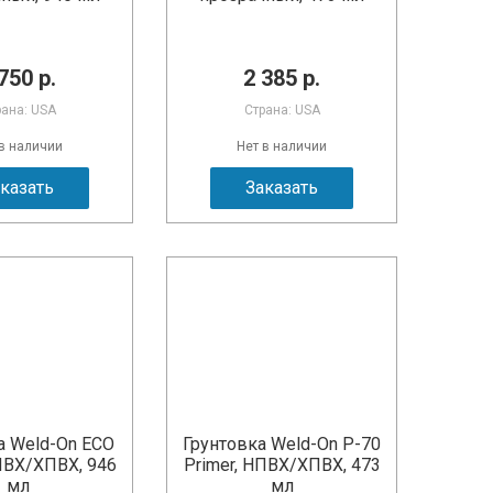
750 р.
2 385 р.
рана: USA
Страна: USA
 в наличии
Нет в наличии
казать
Заказать
а Weld-On ECO
Грунтовка Weld-On P-70
ПВХ/ХПВХ, 946
Primer, НПВХ/ХПВХ, 473
мл
мл