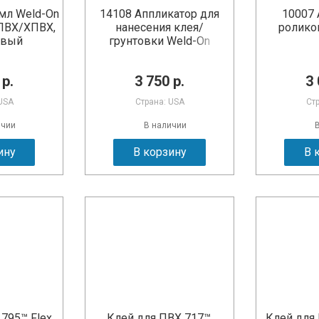
 мл Weld-On
14108 Аппликатор для
10007 
НПВХ/ХПВХ,
нанесения клея/
роликов
овый
грунтовки Weld-On
SuperSwab
 р.
3 750 р.
3 
USA
Страна: USA
Ст
ичии
В наличии
ину
В корзину
В 
795™ Flex,
Клей для ПВХ 717™,
Клей для 