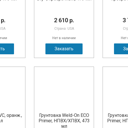
 р.
2 610 р.
3 
USA
Страна: USA
Ст
ичии
Нет в наличии
Нет
ать
Заказать
За
C, оранж.,
Грунтовка Weld-On ECO
Грунтовк
мл
Primer, НПВХ/ХПВХ, 473
Primer, Н
мл