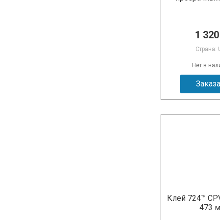
1 320
Страна: 
Нет в нал
Заказ
Клей 724™ CPV
473 