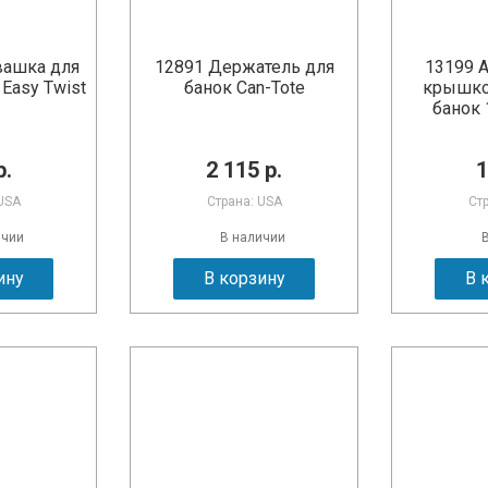
вашка для
12891 Держатель для
13199 А
Easy Twist
банок Can-Tote
крышко
банок 
р.
2 115 р.
1
USA
Страна: USA
Ст
ичии
В наличии
ину
В корзину
В 